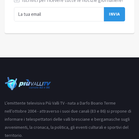
L’emittente televisiva Più Valli TV - nata a Darfo Boario Terme
nell’ottobre 2004 - attraverso i suoi due canali (83 e 86) si propone di
informare i telespettatori delle valli bresciane e bergamasche sugli
avvenimenti, la cronaca, la politica, gli eventi culturali e sportivi del
territorio.