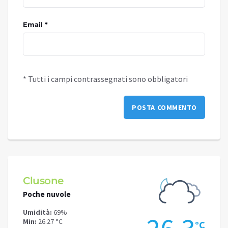
Email *
* Tutti i campi contrassegnati sono obbligatori
Clusone
Schi
Poche nuvole
Nubi s
Umidità:
69%
Umidit
Min:
26.27 °C
Min:
21
°C
°C