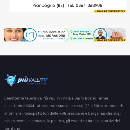
MESSAGGIO PROMOZIONALE
MESSAGGIO PROMOZIONALE
L’emittente televisiva Più Valli TV - nata a Darfo Boario Terme
nell’ottobre 2004 - attraverso i suoi due canali (83 e 86) si propone di
informare i telespettatori delle valli bresciane e bergamasche sugli
avvenimenti, la cronaca, la politica, gli eventi culturali e sportivi del
territorio.