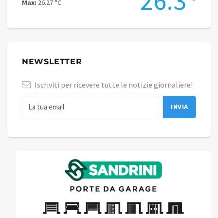
.6
26.3
Max:
26.27 °C
Max:
21
NEWSLETTER
Iscriviti per ricevere tutte le notizie giornaliere!