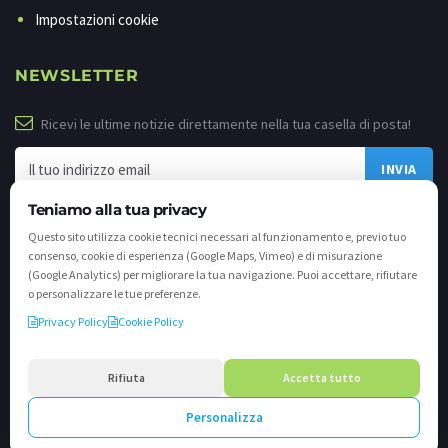
Impostazioni cookie
NEWSLETTER
Ricevi le ultime notizie direttamente nella tua casella di posta!
Teniamo alla tua privacy
Questo sito utilizza cookie tecnici necessari al funzionamento e, previo tuo
consenso, cookie di esperienza (Google Maps, Vimeo) e di misurazione
(Google Analytics) per migliorare la tua navigazione. Puoi accettare, rifiutare
o personalizzare le tue preferenze.
Privacy Policy
Cookie Policy
©
2026 - Tutti i diritti riservati. VALLI.TV S.p.A. - Via Cavallera n. 12 - 25040
Darfo Boario Terme (Bs) P.IVA e C.F. 02539810982 - REA / CCIAA (Bs) n. 458309
Rifiuta
Accetta tutto
cap. soc. €894.900,00 i.v.
Personalizza
Powered by
Crea.one