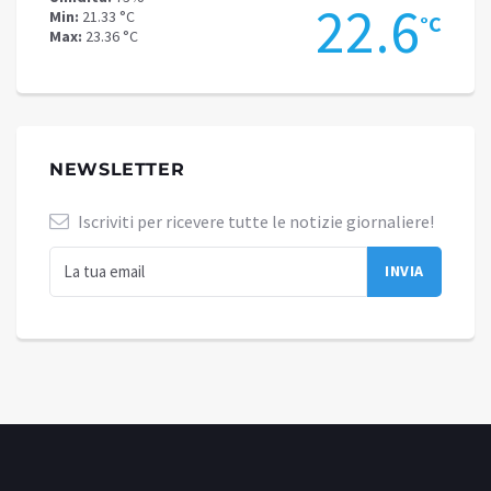
.1
22.6
Min:
21.33 °C
Min:
17
°C
°C
Max:
23.36 °C
Max:
19
NEWSLETTER
Iscriviti per ricevere tutte le notizie giornaliere!