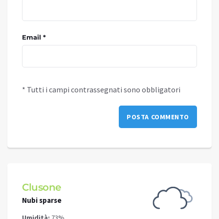
Email *
* Tutti i campi contrassegnati sono obbligatori
Clusone
Schi
Nubi sparse
Cielo 
Umidità:
73%
Umidit