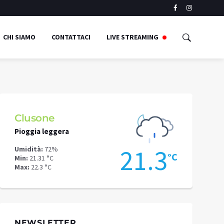
CHI SIAMO
CONTATTACI
LIVE STREAMING
Clusone
Schilpari
Pioggia leggera
Cielo sereno
3
21.3
Umidità:
72%
Umidità:
52%
°C
°C
Min:
21.31 °C
Min:
16.22 °C
Max:
22.3 °C
Max:
18.93 °C
NEWSLETTER