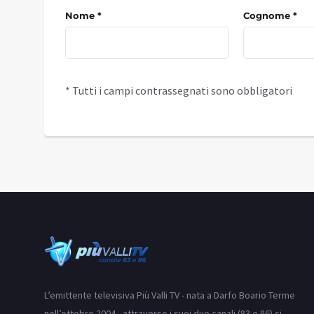
Nome *
Cognome *
* Tutti i campi contrassegnati sono obbligatori
L’emittente televisiva Più Valli TV - nata a Darfo Boario Terme
nell’ottobre 2004 - attraverso i suoi due canali (83 e 86) si