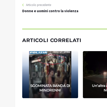
Articolo precedente
Donne e uomini contro la violenza
ARTICOLI CORRELATI
ICCHIA
SGOMINATA BANDA DI
Un’altra
MINORENNI
N