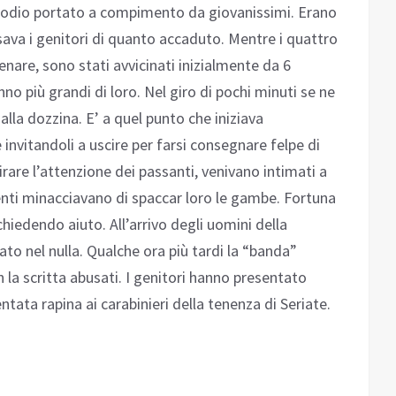
isodio portato a compimento da giovanissimi. Erano
ava i genitori di quanto accaduto. Mentre i quattro
nare, sono stati avvicinati inizialmente da 6
anno più grandi di loro. Nel giro di pochi minuti se ne
 alla dozzina. E’ a quel punto che iniziava
 invitandoli a uscire per farsi consegnare felpe di
tirare l’attenzione dei passanti, venivano intimati a
enti minacciavano di spaccar loro le gambe. Fortuna
chiedendo aiuto. All’arrivo degli uomini della
uato nel nulla. Qualche ora più tardi la “banda”
 la scritta abusati. I genitori hanno presentato
tata rapina ai carabinieri della tenenza di Seriate.