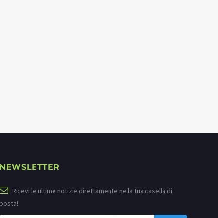
NEWSLETTER
Ricevi le ultime notizie direttamente nella tua casella di
posta!