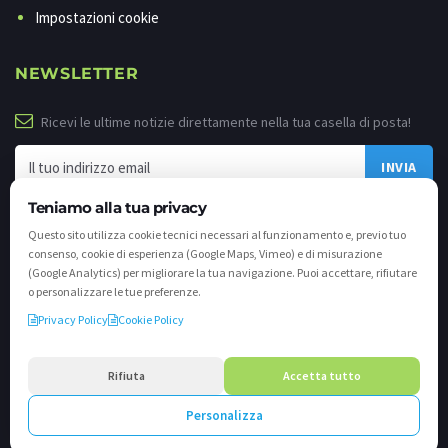
Impostazioni cookie
NEWSLETTER
Ricevi le ultime notizie direttamente nella tua casella di posta!
Teniamo alla tua privacy
Questo sito utilizza cookie tecnici necessari al funzionamento e, previo tuo
consenso, cookie di esperienza (Google Maps, Vimeo) e di misurazione
(Google Analytics) per migliorare la tua navigazione. Puoi accettare, rifiutare
o personalizzare le tue preferenze.
Privacy Policy
Cookie Policy
©
2026 - Tutti i diritti riservati. VALLI.TV S.p.A. - Via Cavallera n. 12 - 25040
Darfo Boario Terme (Bs) P.IVA e C.F. 02539810982 - REA / CCIAA (Bs) n. 458309
Rifiuta
Accetta tutto
cap. soc. €894.900,00 i.v.
Personalizza
Powered by
Crea.one