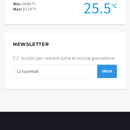
.9
25.5
Min:
24.69 °C
Min:
21
°C
°C
Max:
27.19 °C
Max:
22
NEWSLETTER
Iscriviti per ricevere tutte le notizie giornaliere!