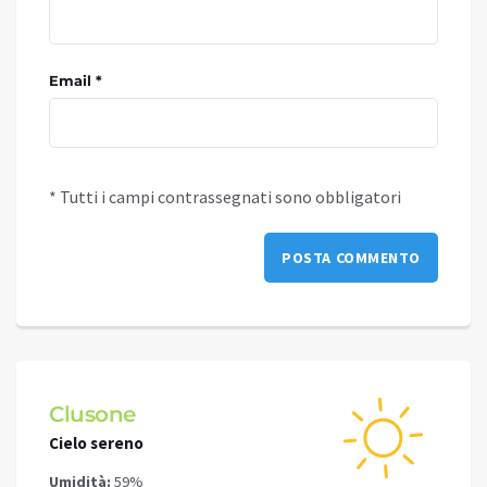
Email *
* Tutti i campi contrassegnati sono obbligatori
Clusone
Schi
Cielo sereno
Cielo 
Umidità:
59%
Umidit