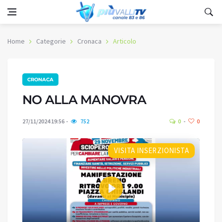
Home
Categorie
Cronaca
Articolo
CRONACA
NO ALLA MANOVRA
27/11/2024 19:56
752
0
0
VISITA INSERZIONISTA
Play