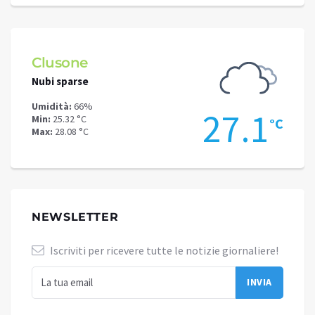
Clusone
Schi
Nubi sparse
Poche
Umidità:
66%
Umidit
.9
27.1
Min:
25.32 °C
Min:
22
°C
°C
Max:
28.08 °C
Max:
25
NEWSLETTER
Iscriviti per ricevere tutte le notizie giornaliere!