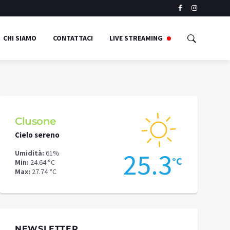
CHI SIAMO
CONTATTACI
LIVE STREAMING
Clusone
Schilpari
Cielo sereno
Cielo sereno
9
25.3
Umidità:
61%
Umidità:
56%
°C
°C
Min:
24.64 °C
Min:
21.27 °C
Max:
27.74 °C
Max:
23.33 °C
NEWSLETTER