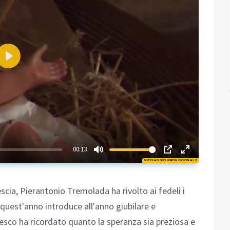
Play
02:38
00:13
MESSAGGIO PROMOZIONALE
Play
scia, Pierantonio Tremolada ha rivolto ai fedeli i
 quest'anno introduce all'anno giubilare e
cesco ha ricordato quanto la speranza sia preziosa e