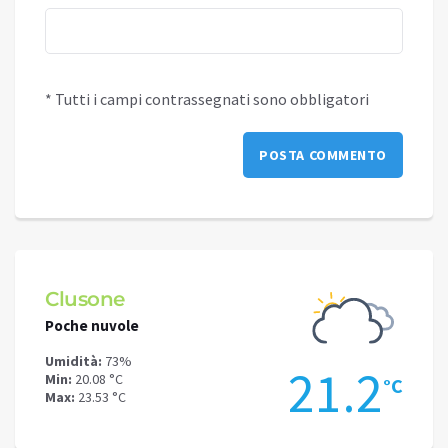
* Tutti i campi contrassegnati sono obbligatori
Clusone
Schi
Poche nuvole
Piogg
Umidità:
73%
Umidit
.8
21.2
Min:
20.08 °C
Min:
16
°C
°C
Max:
23.53 °C
Max:
18