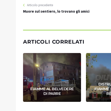
Articolo precedente
Muore sul sentiero, lo trovano gli amici
ARTICOLI CORRELATI
DISTR
ONE E
FIAMME AL BELVEDERE
FIAMME I
DI PARRE
R