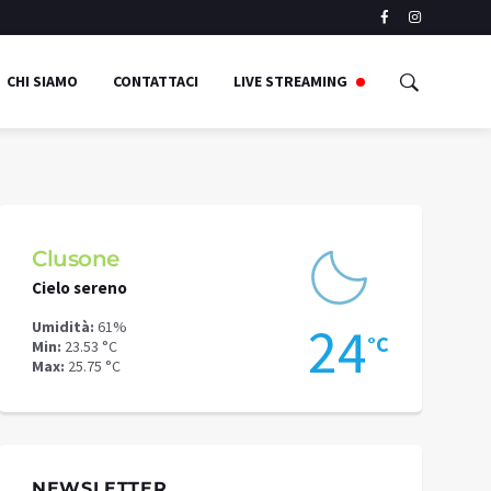
CHI SIAMO
CONTATTACI
LIVE STREAMING
Clusone
Schilpari
Cielo sereno
Cielo sereno
1
24
Umidità:
61%
Umidità:
58%
°C
°C
Min:
23.53 °C
Min:
19 °C
Max:
25.75 °C
Max:
20.74 °C
NEWSLETTER