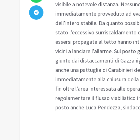
visibile a notevole distanza. Nessuno
immediatamente provveduto ad evacua
dell’intero stabile. Da quanto possi
stato l’eccessivo surriscaldamento
essersi propagate al tetto hanno inte
vicini a lanciare l’allarme. Sul post
giunte dai distaccamenti di Gazzanig
anche una pattuglia di Carabinieri d
immediatamente alla chiusura della S
fin oltre l’area interessata alle ope
regolamentare il flusso viabilistico i
posto anche Luca Pendezza, sindaco d