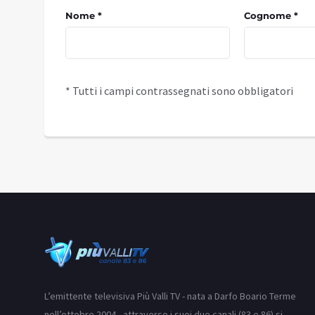
Nome *
Cognome *
* Tutti i campi contrassegnati sono obbligatori
L’emittente televisiva Più Valli TV - nata a Darfo Boario Terme
nell’ottobre 2004 - attraverso i suoi due canali (83 e 86) si