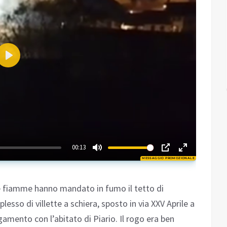
Play
01:18
00:13
MESSAGGIO PROMOZIONALE
Play
 le fiamme hanno mandato in fumo il tetto di
esso di villette a schiera, sposto in via XXV Aprile a
egamento con l’abitato di Piario. Il rogo era ben