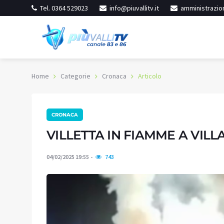
Tel. 0364 529023
info@piuvallitv.it
amministrazion
Home
Categorie
Cronaca
Articolo
CRONACA
inore
Iseo
ereno
Cielo sereno
VILLETTA IN FIAMME A VILL
20.8
:
59%
Umidità:
54%
°C
04/02/2025 19:55
743
2 °C
Min:
26.73 °C
86 °C
Max:
28.83 °C