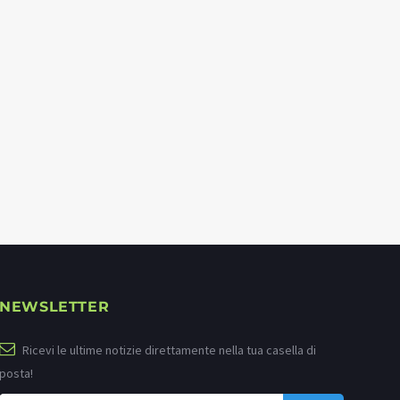
NEWSLETTER
Ricevi le ultime notizie direttamente nella tua casella di
posta!