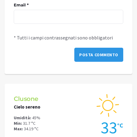
Email *
* Tutti i campi contrassegnati sono obbligatori
Clusone
Schi
Cielo sereno
Cielo 
Umidità:
45%
Umidit
.1
33
Min:
31.7 °C
Min:
28
°C
°C
Max:
34.19 °C
Max:
30