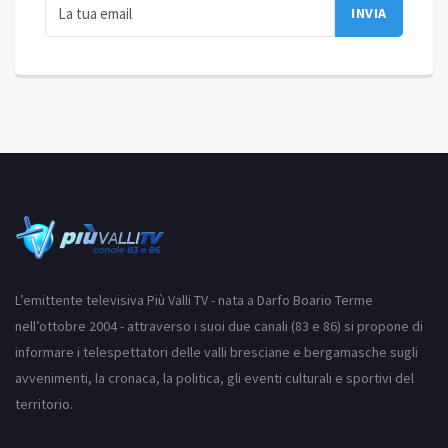
L’emittente televisiva Più Valli TV - nata a Darfo Boario Terme
nell’ottobre 2004 - attraverso i suoi due canali (83 e 86) si propone di
informare i telespettatori delle valli bresciane e bergamasche sugli
avvenimenti, la cronaca, la politica, gli eventi culturali e sportivi del
territorio.