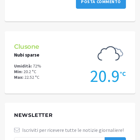
Clusone
Schi
Nubi sparse
Poche
Umidità:
72%
Umidit
.6
20.9
Min:
20.2 °C
Min:
16
°C
°C
Max:
22.52 °C
Max:
18
NEWSLETTER
Iscriviti per ricevere tutte le notizie giornaliere!