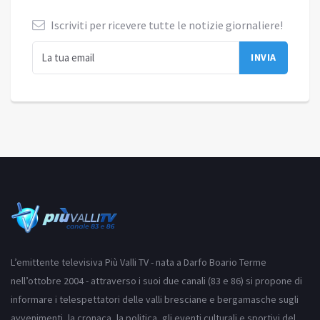
Iscriviti per ricevere tutte le notizie giornaliere!
L’emittente televisiva Più Valli TV - nata a Darfo Boario Terme
nell’ottobre 2004 - attraverso i suoi due canali (83 e 86) si propone di
informare i telespettatori delle valli bresciane e bergamasche sugli
avvenimenti, la cronaca, la politica, gli eventi culturali e sportivi del