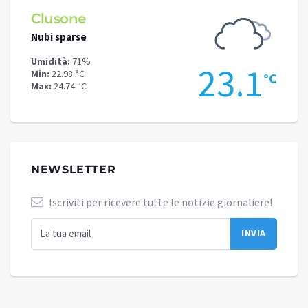
Clusone
Schi
Nubi sparse
Cielo 
Umidità:
71%
Umidit
.9
23.1
Min:
22.98 °C
Min:
19
°C
°C
Max:
24.74 °C
Max:
19
NEWSLETTER
Iscriviti per ricevere tutte le notizie giornaliere!