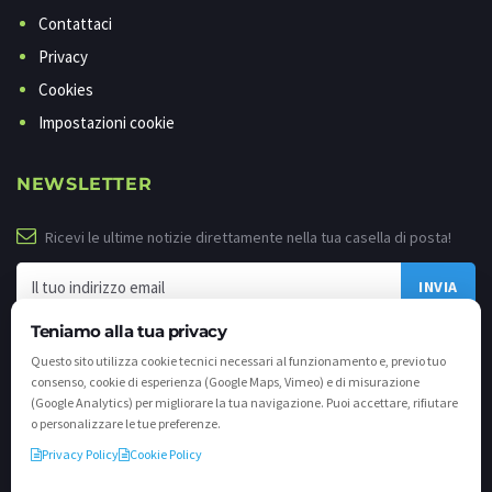
Contattaci
Privacy
Cookies
Impostazioni cookie
NEWSLETTER
Ricevi le ultime notizie direttamente nella tua casella di posta!
Teniamo alla tua privacy
Questo sito utilizza cookie tecnici necessari al funzionamento e, previo tuo
consenso, cookie di esperienza (Google Maps, Vimeo) e di misurazione
(Google Analytics) per migliorare la tua navigazione. Puoi accettare, rifiutare
o personalizzare le tue preferenze.
Privacy Policy
Cookie Policy
©
2026 - Tutti i diritti riservati. VALLI.TV S.p.A. - Via Cavallera n. 12 - 25040