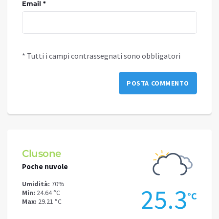
Email *
* Tutti i campi contrassegnati sono obbligatori
Clusone
Schi
Poche nuvole
Nubi s
Umidità:
70%
Umidit
.2
25.3
Min:
24.64 °C
Min:
19
°C
°C
Max:
29.21 °C
Max:
21