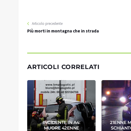
Articolo precedente
Più morti in montagna che in strada
ARTICOLI CORRELATI
PACE,
INCIDENTE IN A4:
21ENNE 
IMA
MUORE 42ENNE
SCHIANT