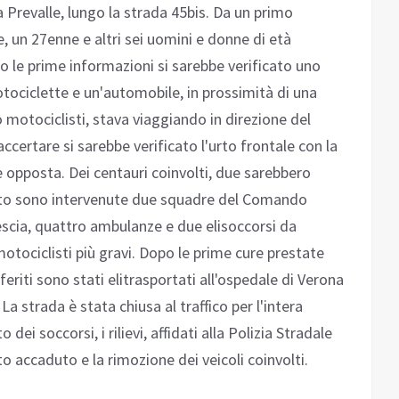
 Prevalle, lungo la strada 45bis. Da un primo
e, un 27enne e altri sei uomini e donne di età
do le prime informazioni si sarebbe verificato uno
tociclette e un'automobile, in prossimità di una
 motociclisti, stava viaggiando in direzione del
certare si sarebbe verificato l'urto frontale con la
e opposta. Dei centauri coinvolti, due sarebbero
osto sono intervenute due squadre del Comando
rescia, quattro ambulanze e due elisoccorsi da
 motociclisti più gravi. Dopo le prime cure prestate
 feriti sono stati elitrasportati all'ospedale di Verona
La strada è stata chiusa al traffico per l'intera
ei soccorsi, i rilievi, affidati alla Polizia Stradale
to accaduto e la rimozione dei veicoli coinvolti.