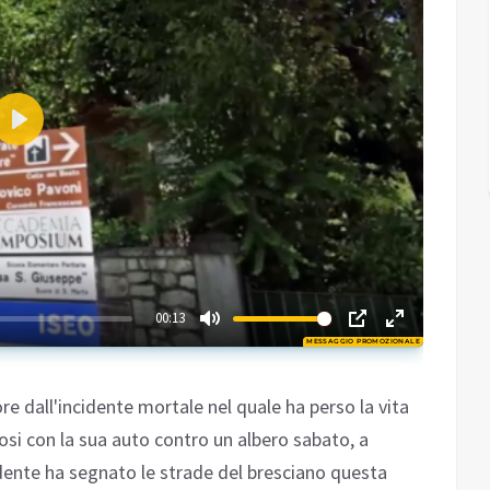
Play
01:21
00:13
MESSAGGIO PROMOZIONALE
Play
re dall'incidente mortale nel quale ha perso la vita
si con la sua auto contro un albero sabato, a
dente ha segnato le strade del bresciano questa