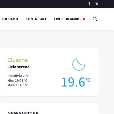
CHI SIAMO
CONTATTACI
LIVE STREAMING
Clusone
Schilpari
Cielo sereno
Cielo sereno
3
19.6
Umidità:
79%
Umidità:
73%
°C
°C
Min:
19.64 °C
Min:
13.44 °C
Max:
19.67 °C
Max:
17.09 °C
NEWSLETTER