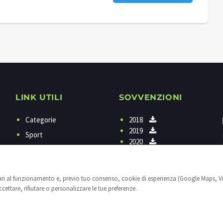
LINK UTILI
SOVVENZIONI
Categorie
2018
2019
Sport
2020
Programmi
Contattaci
sari al funzionamento e, previo tuo consenso, cookie di esperienza (Google Maps, V
Privacy
ettare, rifiutare o personalizzare le tue preferenze.
Cookies
Impostazioni cookie