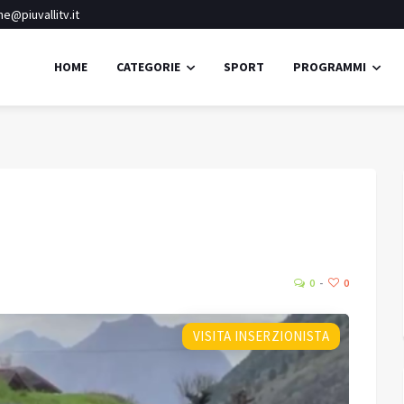
e@piuvallitv.it
HOME
CATEGORIE
SPORT
PROGRAMMI
Clusone
Cielo sereno
22.4
28.
Umidità:
61%
°C
0
0
Min:
26.68 °C
Max:
29.67 °C
VISITA INSERZIONISTA