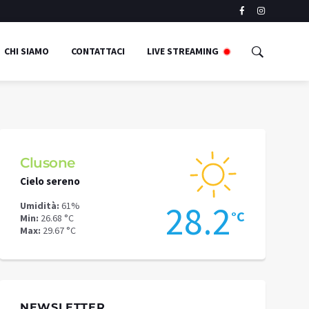
CHI SIAMO
CONTATTACI
LIVE STREAMING
Schilpario
Cielo sereno
Cielo sereno
2
24.4
Umidità:
54%
Umidità:
54%
°C
°C
Min:
23.2 °C
Min:
29.13 °C
Max:
26.86 °C
Max:
30.63 °C
NEWSLETTER