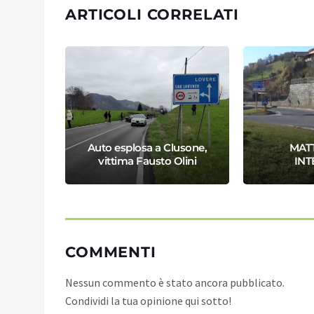
ARTICOLI CORRELATI
IDENTI
Auto esplosa a Clusone,
MATT
DE
vittima Fausto Olini
INT
COMMENTI
Nessun commento è stato ancora pubblicato.
Condividi la tua opinione qui sotto!