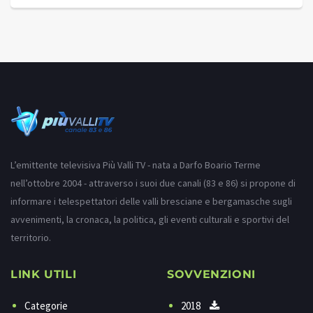
L’emittente televisiva Più Valli TV - nata a Darfo Boario Terme
nell’ottobre 2004 - attraverso i suoi due canali (83 e 86) si propone di
informare i telespettatori delle valli bresciane e bergamasche sugli
avvenimenti, la cronaca, la politica, gli eventi culturali e sportivi del
territorio.
LINK UTILI
SOVVENZIONI
Categorie
2018