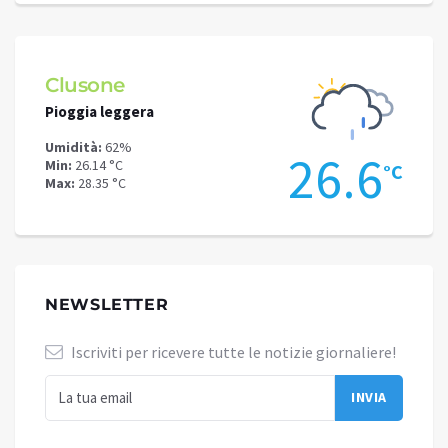
Schilpario
Pioggia leggera
Umidità:
51%
26.6
21.
Min:
21.88 °C
°C
Max:
22.77 °C
NEWSLETTER
Iscriviti per ricevere tutte le notizie giornaliere!