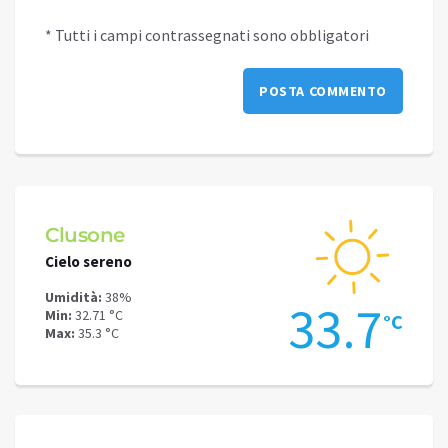
* Tutti i campi contrassegnati sono obbligatori
Schilpario
Cielo sereno
Umidità:
36%
33.7
Min:
27.41 °C
°C
Max:
31.27 °C