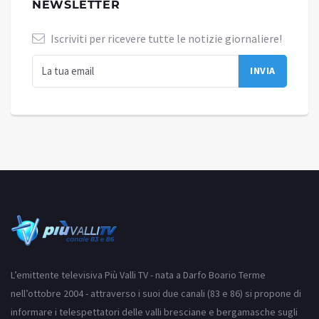
NEWSLETTER
Iscriviti per ricevere tutte le notizie giornaliere!
L’emittente televisiva Più Valli TV - nata a Darfo Boario Terme
nell’ottobre 2004 - attraverso i suoi due canali (83 e 86) si propone di
informare i telespettatori delle valli bresciane e bergamasche sugli