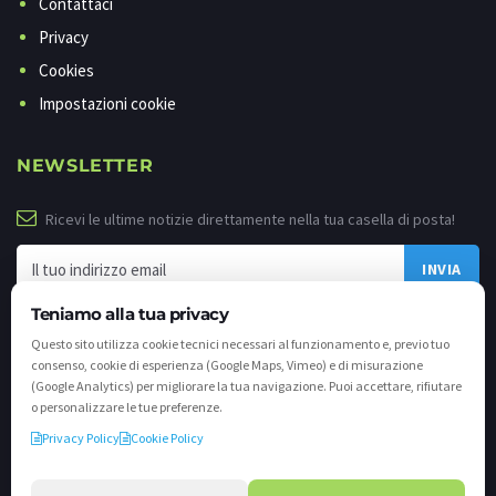
Contattaci
Privacy
Cookies
Impostazioni cookie
NEWSLETTER
Ricevi le ultime notizie direttamente nella tua casella di posta!
Teniamo alla tua privacy
Questo sito utilizza cookie tecnici necessari al funzionamento e, previo tuo
consenso, cookie di esperienza (Google Maps, Vimeo) e di misurazione
(Google Analytics) per migliorare la tua navigazione. Puoi accettare, rifiutare
o personalizzare le tue preferenze.
Privacy Policy
Cookie Policy
©
2026 - Tutti i diritti riservati. VALLI.TV S.p.A. - Via Cavallera n. 12 - 25040
Darfo Boario Terme (Bs) P.IVA e C.F. 02539810982 - REA / CCIAA (Bs) n. 458309