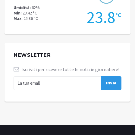
Umidità:
62%
Umidit
.9
23.8
Min:
23.42 °C
Min:
18
°C
°C
Max:
25.86 °C
Max:
20
NEWSLETTER
Iscriviti per ricevere tutte le notizie giornaliere!