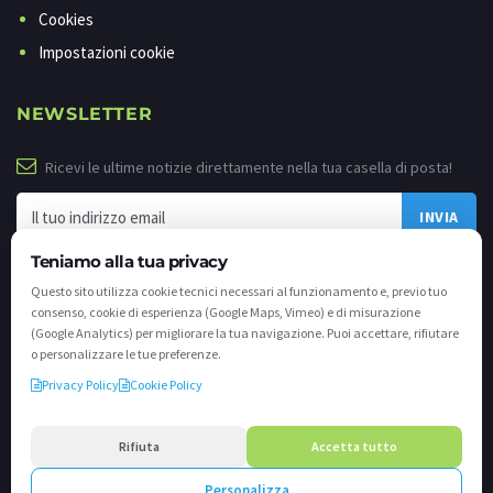
Cookies
Impostazioni cookie
NEWSLETTER
Ricevi le ultime notizie direttamente nella tua casella di posta!
Teniamo alla tua privacy
Questo sito utilizza cookie tecnici necessari al funzionamento e, previo tuo
consenso, cookie di esperienza (Google Maps, Vimeo) e di misurazione
(Google Analytics) per migliorare la tua navigazione. Puoi accettare, rifiutare
o personalizzare le tue preferenze.
Privacy Policy
Cookie Policy
©
2026 - Tutti i diritti riservati. VALLI.TV S.p.A. - Via Cavallera n. 12 - 25040
Darfo Boario Terme (Bs) P.IVA e C.F. 02539810982 - REA / CCIAA (Bs) n. 458309
Rifiuta
Accetta tutto
cap. soc. €894.900,00 i.v.
Personalizza