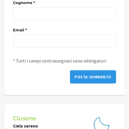
Cognome *
Email *
* Tutti i campi contrassegnati sono obbligatori
Clusone
Schi
Cielo sereno
Cielo 