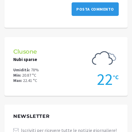
Clusone
Schi
Nubi sparse
Nubi s
Umidità:
78%
Umidit
.9
22
Min:
20.87 °C
Min:
17
°C
°C
Max:
22.41 °C
Max:
18
NEWSLETTER
Iscriviti per ricevere tutte le notizie giornaliere!