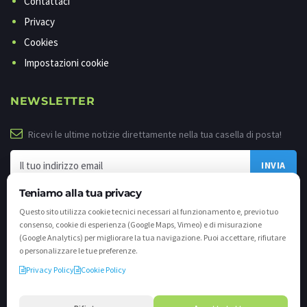
Contattaci
Privacy
Cookies
Impostazioni cookie
NEWSLETTER
Ricevi le ultime notizie direttamente nella tua casella di posta!
Teniamo alla tua privacy
Questo sito utilizza cookie tecnici necessari al funzionamento e, previo tuo
consenso, cookie di esperienza (Google Maps, Vimeo) e di misurazione
(Google Analytics) per migliorare la tua navigazione. Puoi accettare, rifiutare
o personalizzare le tue preferenze.
Privacy Policy
Cookie Policy
©
2026 - Tutti i diritti riservati. VALLI.TV S.p.A. - Via Cavallera n. 12 - 25040
Darfo Boario Terme (Bs) P.IVA e C.F. 02539810982 - REA / CCIAA (Bs) n. 458309