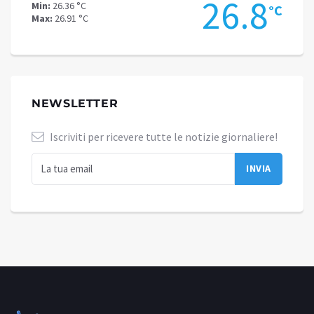
26.8
23
Min:
22.99 °C
°C
Max:
23.33 °C
NEWSLETTER
Iscriviti per ricevere tutte le notizie giornaliere!