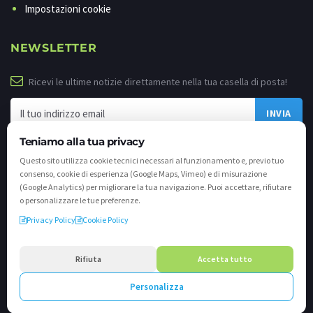
Impostazioni cookie
NEWSLETTER
Ricevi le ultime notizie direttamente nella tua casella di posta!
Teniamo alla tua privacy
Questo sito utilizza cookie tecnici necessari al funzionamento e, previo tuo
consenso, cookie di esperienza (Google Maps, Vimeo) e di misurazione
(Google Analytics) per migliorare la tua navigazione. Puoi accettare, rifiutare
o personalizzare le tue preferenze.
Privacy Policy
Cookie Policy
©
2026 - Tutti i diritti riservati. VALLI.TV S.p.A. - Via Cavallera n. 12 - 25040
Darfo Boario Terme (Bs) P.IVA e C.F. 02539810982 - REA / CCIAA (Bs) n. 458309
Rifiuta
Accetta tutto
cap. soc. €894.900,00 i.v.
Personalizza
Powered by
Crea.one