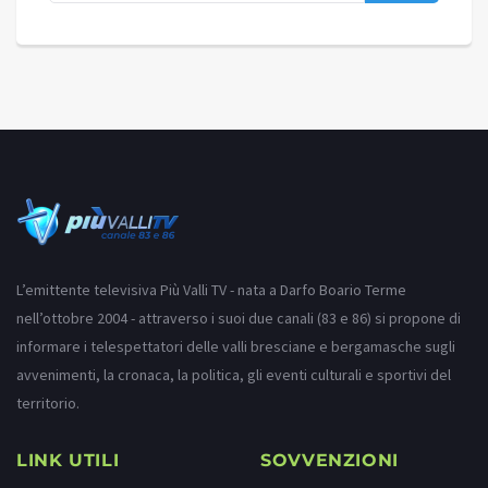
L’emittente televisiva Più Valli TV - nata a Darfo Boario Terme
nell’ottobre 2004 - attraverso i suoi due canali (83 e 86) si propone di
informare i telespettatori delle valli bresciane e bergamasche sugli
avvenimenti, la cronaca, la politica, gli eventi culturali e sportivi del
territorio.
LINK UTILI
SOVVENZIONI