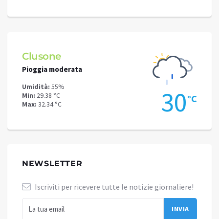
Clusone
Schi
Pioggia moderata
Piogg
Umidità:
55%
Umidit
.8
30
Min:
29.38 °C
Min:
26
°C
°C
Max:
32.34 °C
Max:
27
NEWSLETTER
Iscriviti per ricevere tutte le notizie giornaliere!