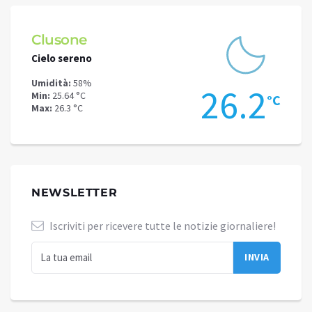
Clusone
Schi
Cielo sereno
Cielo 
Umidità:
58%
Umidit
0
26.2
Min:
25.64 °C
Min:
22
°C
°C
Max:
26.3 °C
Max:
22
NEWSLETTER
Iscriviti per ricevere tutte le notizie giornaliere!