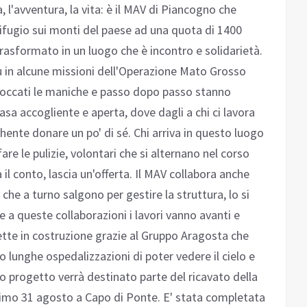
 l'avventura, la vita: è il MAV di Piancogno che
rifugio sui monti del paese ad una quota di 1400
asformato in un luogo che è incontro e solidarietà.
ù in alcune missioni dell'Operazione Mato Grosso
boccati le maniche e passo dopo passo stanno
a accogliente e aperta, dove dagli a chi ci lavora
hente donare un po' di sé. Chi arriva in questo luogo
 fare le pulizie, volontari che si alternano nel corso
 il conto, lascia un'offerta. Il MAV collabora anche
 che a turno salgono per gestire la struttura, lo si
 a queste collaborazioni i lavori vanno avanti e
tte in costruzione grazie al Gruppo Aragosta che
 lunghe ospedalizzazioni di poter vedere il cielo e
o progetto verrà destinato parte del ricavato della
imo 31 agosto a Capo di Ponte. E' stata completata