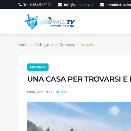
Tel. 0364 529023
info@piuvallitv.it
amministrazion
Home
Categorie
Cronaca
Articolo
CRONACA
inore
Iseo
ioggia
Cielo sereno
UNA CASA PER TROVARSI E 
23.9
:
67%
Umidità:
39%
°C
09/08/2025 19:51
1739
1 °C
Min:
33.28 °C
53 °C
Max:
33.46 °C