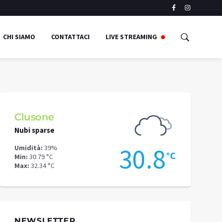
CHI SIAMO
CONTATTACI
LIVE STREAMING
Clusone
Schilpari
Nubi sparse
Forte pioggi
3
30.8
Umidità:
39%
Umidità:
67%
°C
°C
Min:
30.79 °C
Min:
23.78 °C
Max:
32.34 °C
Max:
27.41 °C
NEWSLETTER