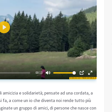
Play
02:53
00:13
MESSAGGIO PROMOZIONALE
Play
amicizia e solidarietà; pensate ad una cordata, a
 si fa, a come un io che diventa noi rende tutto più
ginate un gruppo di amici, di persone che nasce con