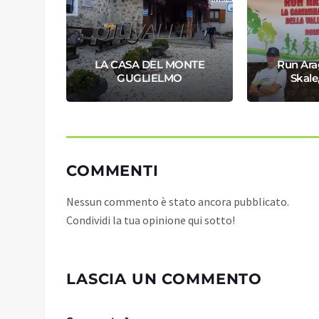
PAESE
LA CASA DEL MONTE
Run Ara
GUGLIELMO
Skale,
COMMENTI
Nessun commento è stato ancora pubblicato.
Condividi la tua opinione qui sotto!
LASCIA UN COMMENTO