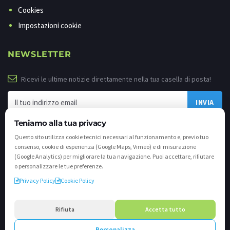
Cookies
Impostazioni cookie
NEWSLETTER
Ricevi le ultime notizie direttamente nella tua casella di posta!
Teniamo alla tua privacy
Questo sito utilizza cookie tecnici necessari al funzionamento e, previo tuo
consenso, cookie di esperienza (Google Maps, Vimeo) e di misurazione
(Google Analytics) per migliorare la tua navigazione. Puoi accettare, rifiutare
o personalizzare le tue preferenze.
Privacy Policy
Cookie Policy
©
2026 - Tutti i diritti riservati. VALLI.TV S.p.A. - Via Cavallera n. 12 - 25040
Darfo Boario Terme (Bs) P.IVA e C.F. 02539810982 - REA / CCIAA (Bs) n. 458309
Rifiuta
Accetta tutto
cap. soc. €894.900,00 i.v.
Personalizza