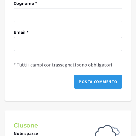
Cognome *
Email *
* Tutti i campi contrassegnati sono obbligatori
Clusone
Schi
Nubi sparse
Nubi s