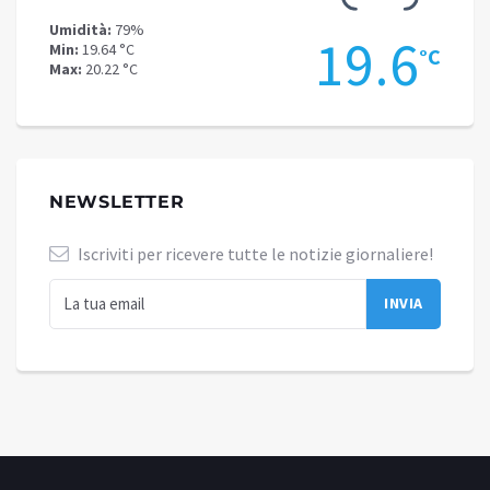
Umidità:
79%
Umidit
.9
19.6
Min:
19.64 °C
Min:
14
°C
°C
Max:
20.22 °C
Max:
17
NEWSLETTER
Iscriviti per ricevere tutte le notizie giornaliere!