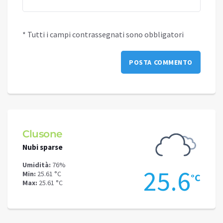
* Tutti i campi contrassegnati sono obbligatori
Clusone
Schi
Nubi sparse
Nubi s
Umidità:
76%
Umidit
0
25.6
Min:
25.61 °C
Min:
20
°C
°C
Max:
25.61 °C
Max:
20