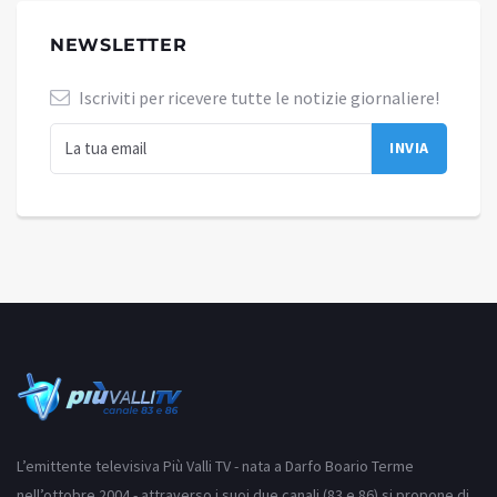
NEWSLETTER
Iscriviti per ricevere tutte le notizie giornaliere!
L’emittente televisiva Più Valli TV - nata a Darfo Boario Terme
nell’ottobre 2004 - attraverso i suoi due canali (83 e 86) si propone di