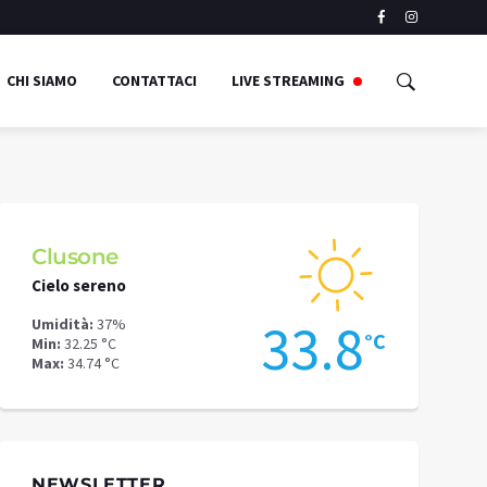
CHI SIAMO
CONTATTACI
LIVE STREAMING
Clusone
Schilpari
Cielo sereno
Pioggia legg
5
33.8
Umidità:
37%
Umidità:
36%
°C
°C
Min:
32.25 °C
Min:
27.97 °C
Max:
34.74 °C
Max:
29.89 °C
NEWSLETTER