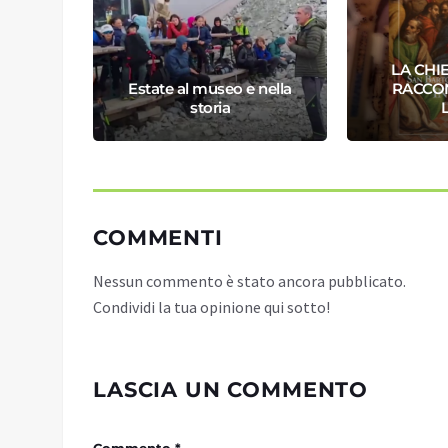
LA CHIE
ZO
Estate al museo e nella
RACCON
LO
storia
COMMENTI
Nessun commento è stato ancora pubblicato.
Condividi la tua opinione qui sotto!
LASCIA UN COMMENTO