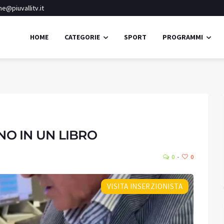
e@piuvallitv.it
HOME
CATEGORIE
SPORT
PROGRAMMI
Ponte di Legno
Pioggia leggera
NO IN UN LIBRO
40.1
25.
Umidità:
46%
°C
0
0
Min:
25.46 °C
Max:
25.46 °C
VISITA INSERZIONISTA