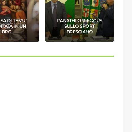
SA DI TEMU'
PANATHLON: FOCUS
Q
TATA IN UN
SULLO SPORT
LIBRO
BRESCIANO