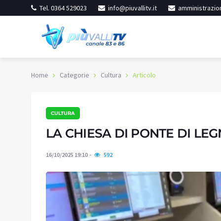
Tel. 0364 529023
info@piuvallitv.it
amministrazion
Home
Categorie
Cultura
Articolo
CULTURA
inore
Iseo
ereno
Cielo sereno
LA CHIESA DI PONTE DI LEG
30
:
35%
Umidità:
31%
°C
16/10/2025 19:10
592
9 °C
Min:
37.28 °C
02 °C
Max:
40.47 °C