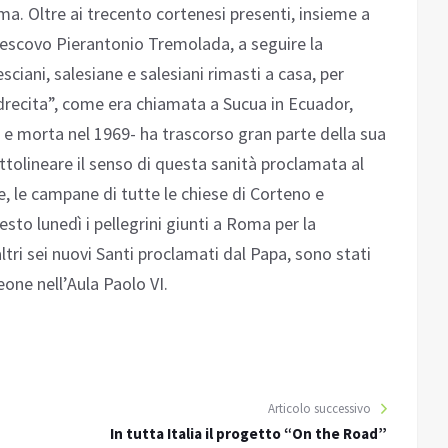
ma. Oltre ai trecento cortenesi presenti, insieme a
 vescovo Pierantonio Tremolada, a seguire la
sciani, salesiane e salesiani rimasti a casa, per
drecita”, come era chiamata a Sucua in Ecuador,
 e morta nel 1969- ha trascorso gran parte della sua
ottolineare il senso di questa sanità proclamata al
, le campane di tutte le chiese di Corteno e
sto lunedì i pellegrini giunti a Roma per la
ltri sei nuovi Santi proclamati dal Papa, sono stati
eone nell’Aula Paolo VI.
Articolo successivo
In tutta Italia il progetto “On the Road”