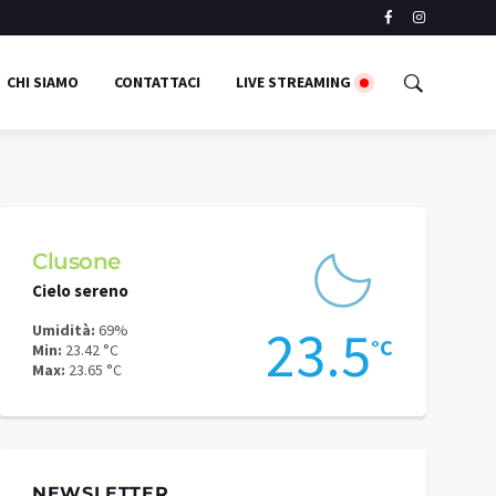
CHI SIAMO
CONTATTACI
LIVE STREAMING
Schilpario
Cielo sereno
Cielo sereno
5
19.9
Umidità:
53%
Umidità:
53%
°C
°C
Min:
18.44 °C
Min:
25.98 °C
Max:
21.15 °C
Max:
26.08 °C
NEWSLETTER