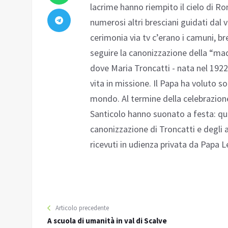
lacrime hanno riempito il cielo di Ro
numerosi altri bresciani guidati dal
cerimonia via tv c’erano i camuni, bre
seguire la canonizzazione della “ma
dove Maria Troncatti - nata nel 1922
vita in missione. Il Papa ha voluto s
mondo. Al termine della celebrazione
Santicolo hanno suonato a festa: que
canonizzazione di Troncatti e degli a
ricevuti in udienza privata da Papa L
Articolo precedente
A scuola di umanità in val di Scalve