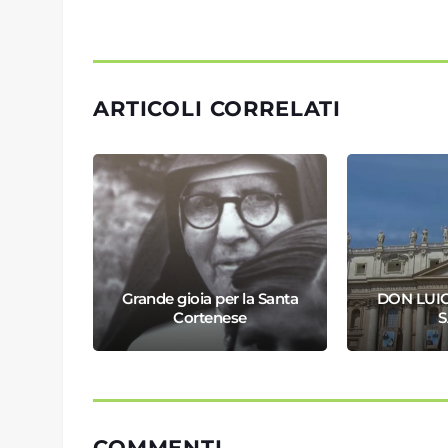
ARTICOLI CORRELATI
A IL
Grande gioia per la Santa
DON LUI
RFO
Cortenese
COMMENTI