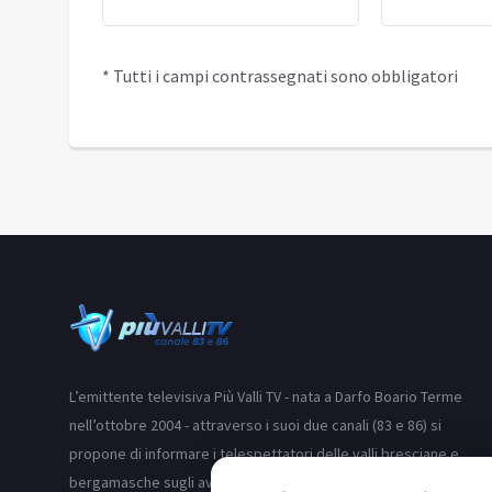
* Tutti i campi contrassegnati sono obbligatori
L’emittente televisiva Più Valli TV - nata a Darfo Boario Terme
nell’ottobre 2004 - attraverso i suoi due canali (83 e 86) si
propone di informare i telespettatori delle valli bresciane e
bergamasche sugli avvenimenti, la cronaca, la politica, gli eventi