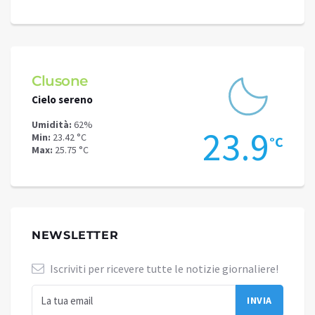
Clusone
Schi
Cielo sereno
Cielo 
Umidità:
62%
Umidit
.9
23.9
Min:
23.42 °C
Min:
18
°C
°C
Max:
25.75 °C
Max:
20
NEWSLETTER
Iscriviti per ricevere tutte le notizie giornaliere!