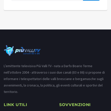
L’emittente televisiva Più Valli TV - nata a Darfo Boario Terme
nell’ottobre 2004 - attraverso i suoi due canali (83 e 86) si propone di
informare i telespettatori delle valli bresciane e bergamasche sugli
avvenimenti, la cronaca, la politica, gli eventi culturali e sportivi del
territorio.
LINK UTILI
SOVVENZIONI