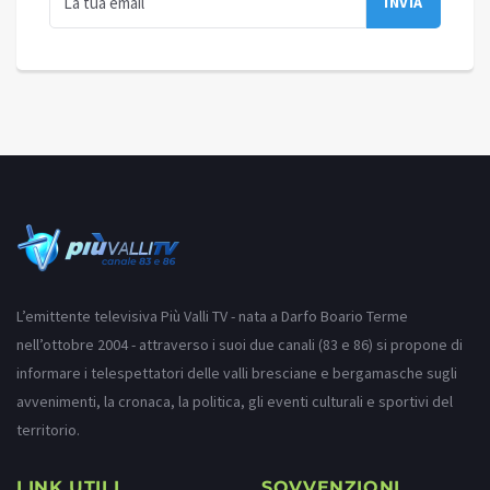
L’emittente televisiva Più Valli TV - nata a Darfo Boario Terme
nell’ottobre 2004 - attraverso i suoi due canali (83 e 86) si propone di
informare i telespettatori delle valli bresciane e bergamasche sugli
avvenimenti, la cronaca, la politica, gli eventi culturali e sportivi del
territorio.
LINK UTILI
SOVVENZIONI