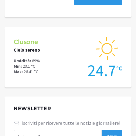
Schilpario
Cielo sereno
Umidità:
61%
24.7
Min:
18.75 °C
°C
Max:
23.44 °C
NEWSLETTER
Iscriviti per ricevere tutte le notizie giornaliere!