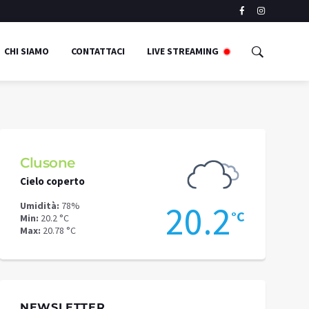
CHI SIAMO
CONTATTACI
LIVE STREAMING
Schilpario
Cielo coperto
Cielo copert
2
17.4
Umidità:
70%
Umidità:
75%
°C
°C
Min:
15.67 °C
Min:
22.75 °C
Max:
17.64 °C
Max:
23.57 °C
NEWSLETTER