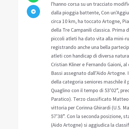
l'hanno corsa su un tracciato modific
dalla pioggia battente, Con un'Aggiunt
circa 10 km, ha toccato Artogne, Pi
della Tre Campanili classica. Prima d
piccoli atleti ha dato vita alla mini-r
registrando anche una bella partecip
atleti con handicap di diversa natura
Cristian Kliner e Fernando Gaioni, al
Bassi assegnato dall’Aido Artogne. Il
della categoria seniores maschile il
Quaglino con il tempo di 53’02”, pr
Paratico). Terzo classificato Matteo
vittoria per Corinna Ghirardi (U.S. M
57’38”. Con la seconda posizione, sta
(Aido Artogne) si aggiudica la classif