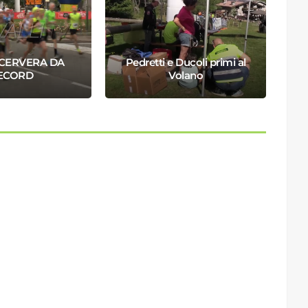
CERVERA DA
Pedretti e Ducoli primi al
Q
ECORD
Volano