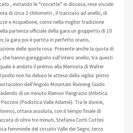
ato , evitando le “roccette” in discesa, rese viscide
a di circa 2 chilometri , il tracciato ad anello, di
azze e Acquebone, come nella miglior tradizione
ella partenza ufficiale della gara un gruppetto di 10
un; la gara poi è partita in perfetto orario,
azione delle quote rosa. Presente anche la quota di
, che hanno gareggiato sull'intero anello; tra questi
 quale è andato il premio alla Memoria di Walter
 podio non ha deluso le attese della vigilia: primo
 portacolori dell’Angolo Mountain Running Guido
ecedendo di un minuto Ramon Pangrazio (Atletica
 Pezzoni (Podistica Valle Adamè). Tra le donne,
alonno), ottava assoluta, con il tempo finale di
ccata di oltre tre minuti, Stefania Cotti Cottini
ica femminile del circuito Valle dei Segni; terzo