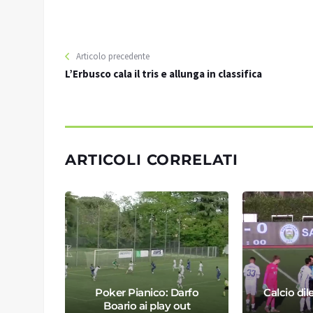
Articolo precedente
L’Erbusco cala il tris e allunga in classifica
ARTICOLI CORRELATI
 Breno
Poker Pianico: Darfo
Calcio dile
io
Boario ai play out