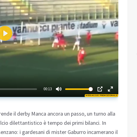
Play
01:59
00:13
MESSAGGIO PROMOZIONALE
Play
 prende il derby Manca ancora un passo, un turno alla
cio dilettantistico è tempo dei primi bilanci. In
senzano: i gardesani di mister Gaburro incamerano il