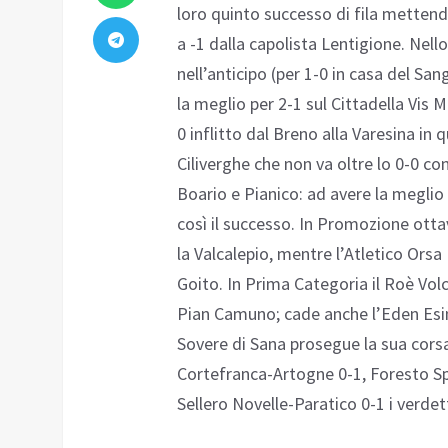
loro quinto successo di fila metten
a -1 dalla capolista Lentigione. Nell
nell’anticipo (per 1-0 in casa del San
la meglio per 2-1 sul Cittadella Vis 
0 inflitto dal Breno alla Varesina in
Ciliverghe che non va oltre lo 0-0 cont
Boario e Pianico: ad avere la meglio 
così il successo. In Promozione ottav
la Valcalepio, mentre l’Atletico Orsa
Goito. In Prima Categoria il Roè Vol
Pian Camuno; cade anche l’Eden Esine
Sovere di Sana prosegue la sua corsa
Cortefranca-Artogne 0-1, Foresto S
Sellero Novelle-Paratico 0-1 i verdet