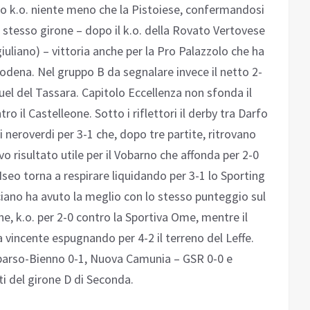
do k.o. niente meno che la Pistoiese, confermandosi
o stesso girone – dopo il k.o. della Rovato Vertovese
giuliano) – vittoria anche per la Pro Palazzolo che ha
Modena. Nel gruppo B da segnalare invece il netto 2-
 quel del Tassara. Capitolo Eccellenza non sfonda il
ro il Castelleone. Sotto i riflettori il derby tra Darfo
i neroverdi per 3-1 che, dopo tre partite, ritrovano
o risultato utile per il Vobarno che affonda per 2-0
 Iseo torna a respirare liquidando per 3-1 lo Sporting
ciano ha avuto la meglio con lo stesso punteggio sul
, k.o. per 2-0 contro la Sportiva Ome, mentre il
 vincente espugnando per 4-2 il terreno del Leffe.
parso-Bienno 0-1, Nuova Camunia – GSR 0-0 e
ti del girone D di Seconda.