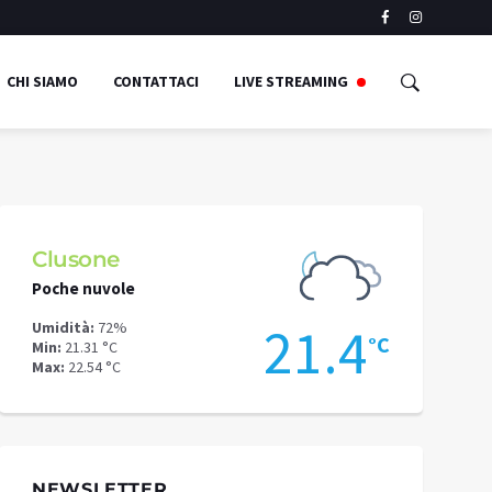
CHI SIAMO
CONTATTACI
LIVE STREAMING
Clusone
Schilpari
Poche nuvole
Cielo sereno
4
21.4
Umidità:
72%
Umidità:
52%
°C
°C
Min:
21.31 °C
Min:
16.22 °C
Max:
22.54 °C
Max:
18.93 °C
NEWSLETTER