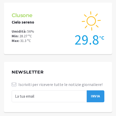
Clusone
Schi
Cielo sereno
Cielo 
Umidità:
56%
Umidit
.2
29.8
Min:
28.27 °C
Min:
24
°C
°C
Max:
31.3 °C
Max:
26
NEWSLETTER
Iscriviti per ricevere tutte le notizie giornaliere!