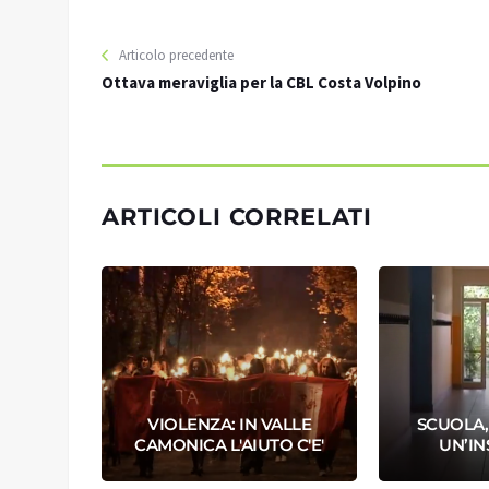
Articolo precedente
Ottava meraviglia per la CBL Costa Volpino
ARTICOLI CORRELATI
E ALLA
VIOLENZA: IN VALLE
SCUOLA, 
CAMONICA L'AIUTO C'E'
UN’I