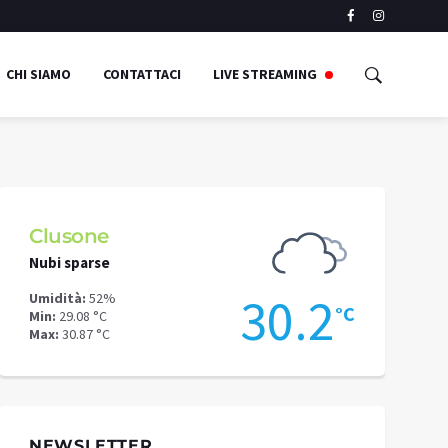
CHI SIAMO
CONTATTACI
LIVE STREAMING
Clusone
Schilpari
Nubi sparse
Nubi sparse
3
30.2
Umidità:
52%
Umidità:
41%
°C
°C
Min:
29.08 °C
Min:
26.88 °C
Max:
30.87 °C
Max:
27.41 °C
NEWSLETTER