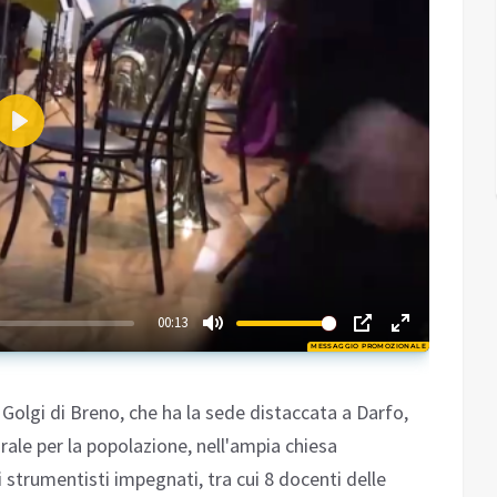
Play
02:52
00:13
MESSAGGIO PROMOZIONALE
Play
Golgi di Breno, che ha la sede distaccata a Darfo,
rale per la popolazione, nell'ampia chiesa
i strumentisti impegnati, tra cui 8 docenti delle