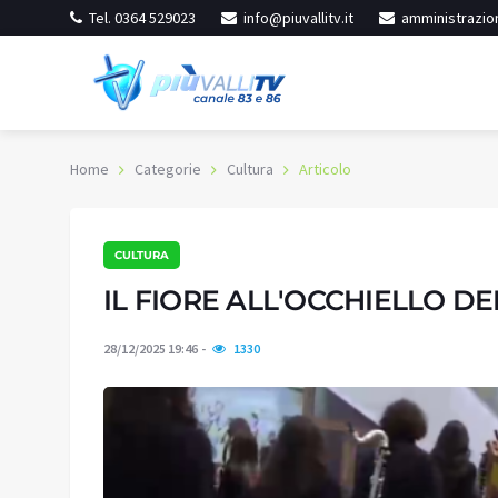
Tel. 0364 529023
info@piuvallitv.it
amministrazion
Home
Categorie
Cultura
Articolo
CULTURA
inore
Iseo
arse
Nubi sparse
IL FIORE ALL'OCCHIELLO D
27
:
41%
Umidità:
40%
°C
28/12/2025 19:46
1330
°C
Min:
32.89 °C
53 °C
Max:
35.5 °C