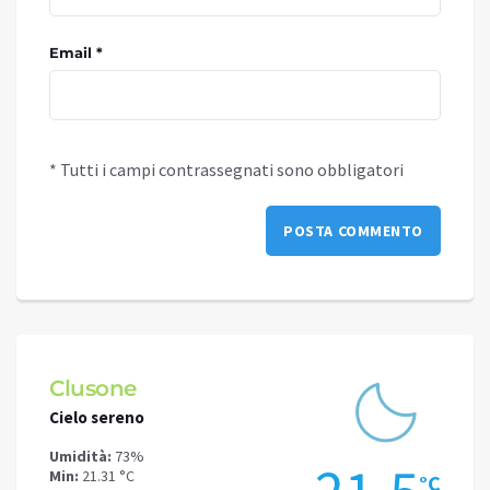
Email *
* Tutti i campi contrassegnati sono obbligatori
Clusone
Schi
Cielo sereno
Cielo 
Umidità:
73%
Umidit
Min:
21.31 °C
Min:
17
°C
°C