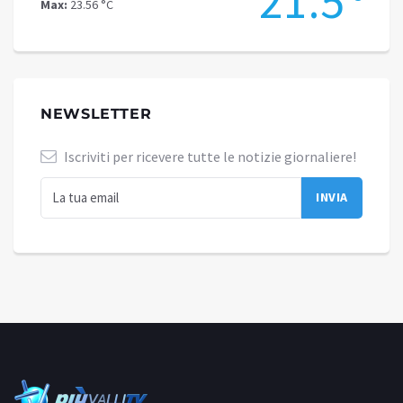
.4
21.5
Max:
23.56 °C
Max:
19
NEWSLETTER
Iscriviti per ricevere tutte le notizie giornaliere!