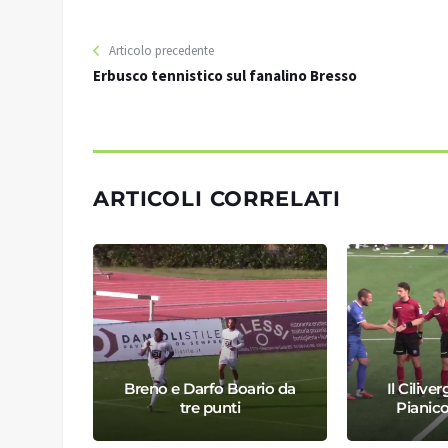
Articolo precedente
Erbusco tennistico sul fanalino Bresso
ARTICOLI CORRELATI
Breno e Darfo Boario da
Il Ciliver
sorriso
tre punti
Pianico