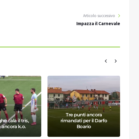
Articolo successivo
Impazza il Carnevale
Tre punti ancora
ghe cala il tris,
rimandati per il Darfo
 ancora k.o.
Boario