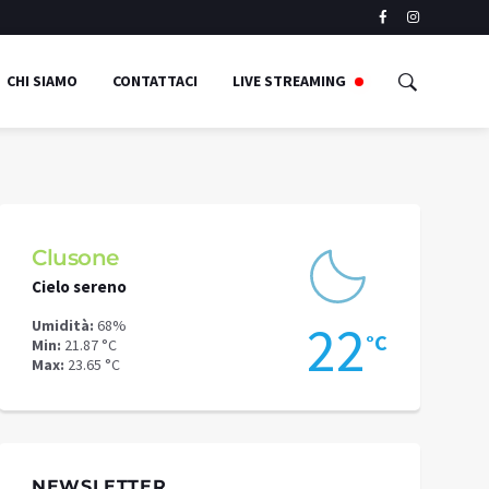
CHI SIAMO
CONTATTACI
LIVE STREAMING
Clusone
Schilpari
Cielo sereno
Cielo sereno
1
22
Umidità:
68%
Umidità:
52%
°C
°C
Min:
21.87 °C
Min:
16.78 °C
Max:
23.65 °C
Max:
19.49 °C
NEWSLETTER