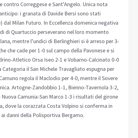
e contro Correggese e Sant’Angelo. Unica nota
’anticipo: i granata di Davide Bersi sono stati
ore) dal Milan Futuro. In Eccellenza domenica negativa
erdi di Quartuccio perseverano nel loro momento
ana, mentre l’undici di Berlinghieri si è arreso per 3-
rghe che cade per 1-0 sul campo della Pavonese e si
drino-Atletico Orsa Iseo 2-1 e Vobarno-Calcinato 0-0
a Categoria il San Michele Travagliato espugna per
an Camuno regola il Maclodio per 4-0, mentre il Sovere
Ranica. Artogne-Zandobbio 1-1, Bienno-Tavernola 3-2,
 Nuova Camunia-San Marco 1-3 i risultati del girone
a, dove la corazzata Costa Volpino si conferma in
1 ai danni della Polisportiva Bergamo.