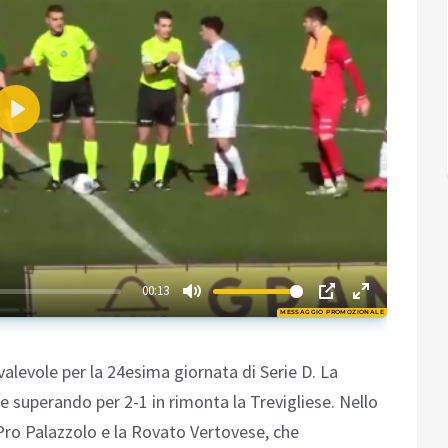
Play
01:54
00:13
MESSAGGIO PROMOZIONALE
Play
valevole per la 24esima giornata di Serie D. La
 superando per 2-1 in rimonta la Trevigliese. Nello
Pro Palazzolo e la Rovato Vertovese, che