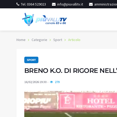
Tel. 0364 529023
info@piuvallitv.it
amministrazion
Home
Categorie
Sport
Articolo
SPORT
inore
Iseo
ereno
Cielo sereno
BRENO K.O. DI RIGORE NELL
19.3
:
59%
Umidità:
57%
°C
16/02/2026 19:30
279
 °C
Min:
24.51 °C
61 °C
Max:
26.29 °C