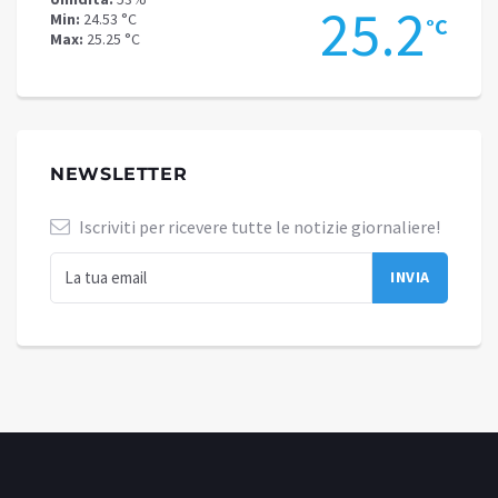
.2
25.2
Min:
24.53 °C
Min:
20
°C
°C
Max:
25.25 °C
Max:
21
NEWSLETTER
Iscriviti per ricevere tutte le notizie giornaliere!