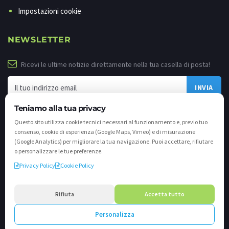
Impostazioni cookie
NEWSLETTER
Ricevi le ultime notizie direttamente nella tua casella di posta!
Teniamo alla tua privacy
Questo sito utilizza cookie tecnici necessari al funzionamento e, previo tuo
consenso, cookie di esperienza (Google Maps, Vimeo) e di misurazione
(Google Analytics) per migliorare la tua navigazione. Puoi accettare, rifiutare
o personalizzare le tue preferenze.
Privacy Policy
Cookie Policy
©
2026 - Tutti i diritti riservati. VALLI.TV S.p.A. - Via Cavallera n. 12 - 25040
Darfo Boario Terme (Bs) P.IVA e C.F. 02539810982 - REA / CCIAA (Bs) n. 458309
Rifiuta
Accetta tutto
cap. soc. €894.900,00 i.v.
Personalizza
Powered by
Crea.one