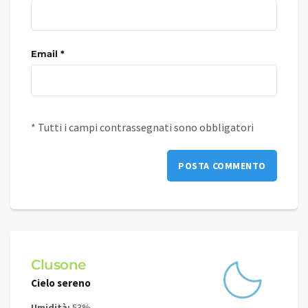
Email *
* Tutti i campi contrassegnati sono obbligatori
Clusone
Schi
Cielo sereno
Cielo 
Umidità:
53%
Umidit