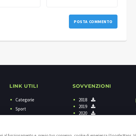
LINK UTILI
SOVVENZIONI
Categorie
2018
2019
Sport
2020
Programmi
Contattaci
sari al funzionamento e, previo tuo consenso, cookie di esperienza (Google Maps, V