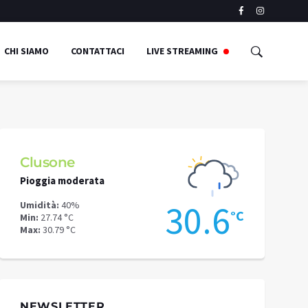
CHI SIAMO
CONTATTACI
LIVE STREAMING
Clusone
Schilpari
Pioggia moderata
Pioggia mode
7
30.6
Umidità:
40%
Umidità:
69%
°C
°C
Min:
27.74 °C
Min:
21.55 °C
Max:
30.79 °C
Max:
27.41 °C
NEWSLETTER