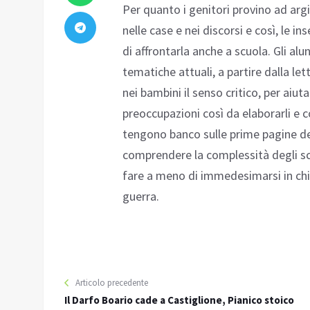
Per quanto i genitori provino ad argi
nelle case e nei discorsi e così, le i
di affrontarla anche a scuola. Gli alu
tematiche attuali, a partire dalla le
nei bambini il senso critico, per aiut
preoccupazioni così da elaborarli e co
tengono banco sulle prime pagine dei
comprendere la complessità degli sc
fare a meno di immedesimarsi in chi so
guerra.
Articolo precedente
Il Darfo Boario cade a Castiglione, Pianico stoico