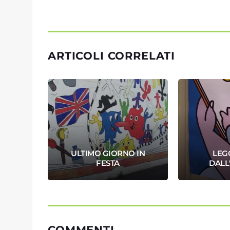
ARTICOLI CORRELATI
LA
ULTIMO GIORNO IN
LEG
GONE
FESTA
DALL
COMMENTI