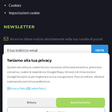
Cookies
Impostazioni cookie
NEWSLETTER
Ricevi le ultime notizie direttamente nella tua casella di posta!
Teniamo alla tua privacy
Questo sito utilizza cookie tecnici necessari al funzionamento e, previo tuo
consenso, cookie di esperienza (Google Maps, Vimeo) e di misurazione
(Google Analytics) per migliorare la tua navigazione. Puoi accettare, rifiutare
o personalizzare le tue preferenze.
Privacy Policy
Cookie Policy
©
2026 - Tutti i diritti riservati. VALLI.TV S.p.A. - Via Cavallera n. 12 - 25040
Darfo Boario Terme (Bs) P.IVA e C.F. 02539810982 - REA / CCIAA (Bs) n. 458309
Rifiuta
Accetta tutto
cap. soc. €894.900,00 i.v.