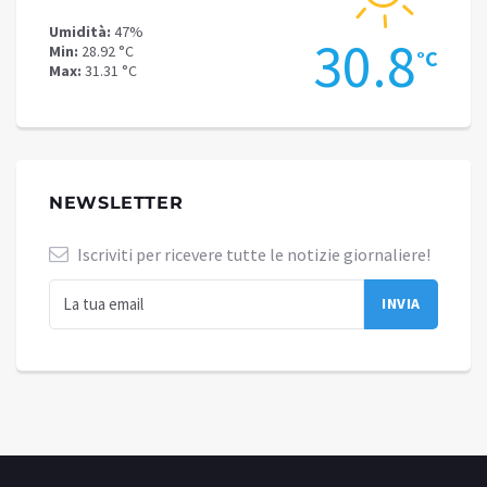
Umidità:
47%
Umidit
.1
30.8
Min:
28.92 °C
Min:
25
°C
°C
Max:
31.31 °C
Max:
27
NEWSLETTER
Iscriviti per ricevere tutte le notizie giornaliere!