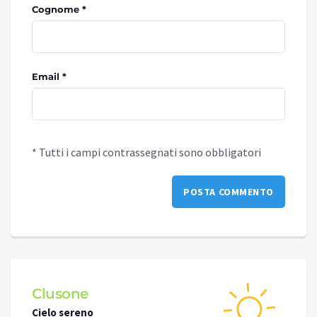
Cognome *
Email *
* Tutti i campi contrassegnati sono obbligatori
Clusone
Schi
Cielo sereno
Cielo 