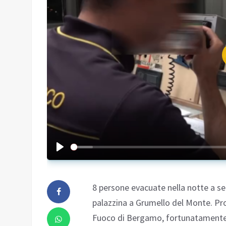
8 persone evacuate nella notte a se
palazzina a Grumello del Monte. Pro
Fuoco di Bergamo, fortunatamente n