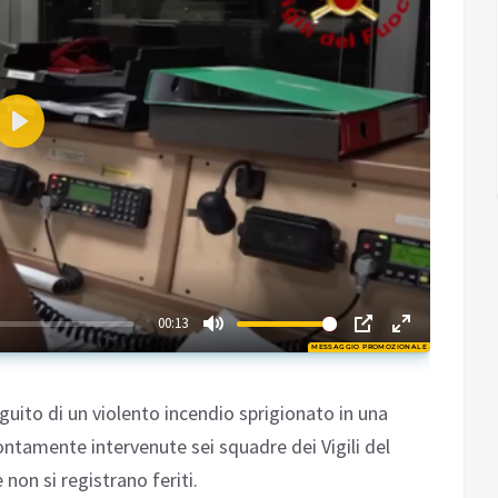
Play
01:05
00:13
MESSAGGIO PROMOZIONALE
Play
guito di un violento incendio sprigionato in una
ntamente intervenute sei squadre dei Vigili del
on si registrano feriti.