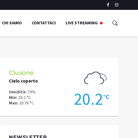
CHI SIAMO
CONTATTACI
LIVE STREAMING
Clusone
Schilpari
Cielo coperto
Cielo copert
4
20.2
Umidità:
79%
Umidità:
74%
°C
°C
Min:
20.2 °C
Min:
14.55 °C
Max:
20.78 °C
Max:
17.41 °C
NEWSLETTER