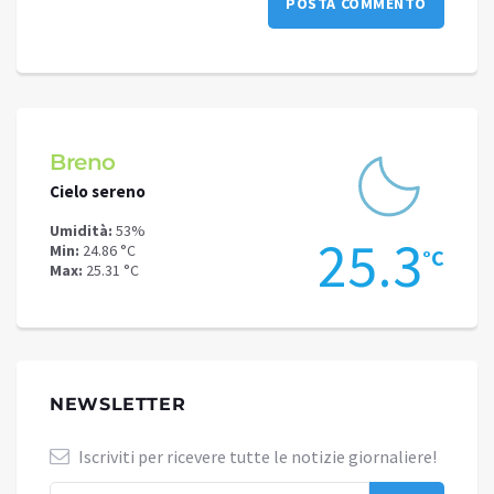
Breno
Capo
Cielo sereno
Cielo 
Umidità:
53%
Umidit
.1
25.3
Min:
24.86 °C
Min:
21
°C
°C
Max:
25.31 °C
Max:
24
NEWSLETTER
Iscriviti per ricevere tutte le notizie giornaliere!