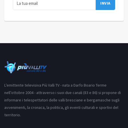
L’emittente televisiva Più Valli TV - nata a Darfo Boario Terme
nell’ottobre 2004 - attraverso i suoi due canali (83 e 86) si propone di
informare i telespettatori delle valli bresciane e bergamasche sugli
avvenimenti, la cronaca, la politica, gli eventi culturali e sportivi del
territorio.