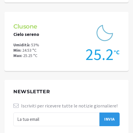
Clusone
Schi
Cielo sereno
Cielo 
Umidità:
53%
Umidit
.2
25.2
Min:
24.53 °C
Min:
20
°C
°C
Max:
25.25 °C
Max:
21
NEWSLETTER
Iscriviti per ricevere tutte le notizie giornaliere!