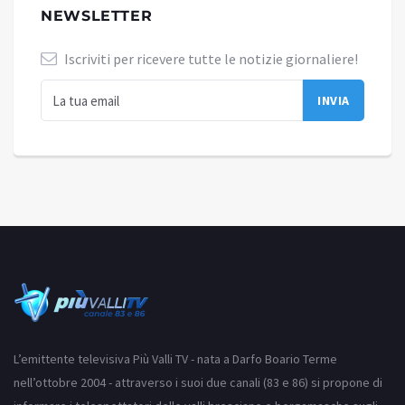
NEWSLETTER
Iscriviti per ricevere tutte le notizie giornaliere!
L’emittente televisiva Più Valli TV - nata a Darfo Boario Terme
nell’ottobre 2004 - attraverso i suoi due canali (83 e 86) si propone di