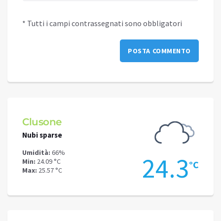
* Tutti i campi contrassegnati sono obbligatori
Clusone
Schi
Nubi sparse
Nubi s
Umidità:
66%
Umidit
.2
24.3
Min:
24.09 °C
Min:
20
°C
°C
Max:
25.57 °C
Max:
21