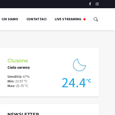
CHI SIAMO
CONTATTACI
LIVE STREAMING
Clusone
Schilpari
Cielo sereno
Cielo sereno
7
24.4
Umidità:
67%
Umidità:
52%
°C
°C
Min:
23.97 °C
Min:
19.55 °C
Max:
25.75 °C
Max:
20.72 °C
NEWSLETTER