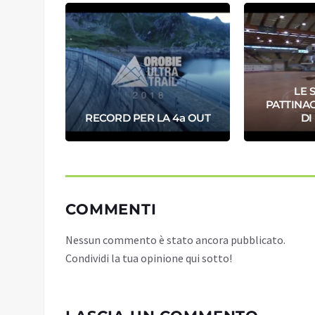
VAL
LE 
CO IN
PATTINA
RECORD PER LA 4a OUT
DI
COMMENTI
Nessun commento è stato ancora pubblicato.
Condividi la tua opinione qui sotto!