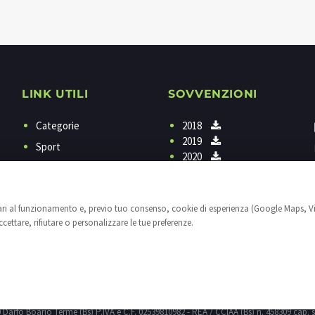
LINK UTILI
SOVVENZIONI
Categorie
2018
2019
Sport
2020
Programmi
Contattaci
sari al funzionamento e, previo tuo consenso, cookie di esperienza (Google Maps, V
Privacy
ettare, rifiutare o personalizzare le tue preferenze.
Cookies
Impostazioni cookie
25040 Darfo Boario Terme (Bs) P.IVA e C.F. 02539810982 - REA / CCIAA (Bs) n. 458309 cap. s