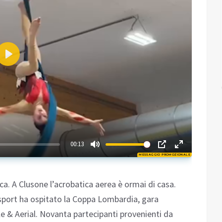
Play
01:58
00:13
MESSAGGIO PROMOZIONALE
Play
ca. A Clusone l’acrobatica aerea è ormai di casa.
 sport ha ospitato la Coppa Lombardia, gara
le & Aerial. Novanta partecipanti provenienti da