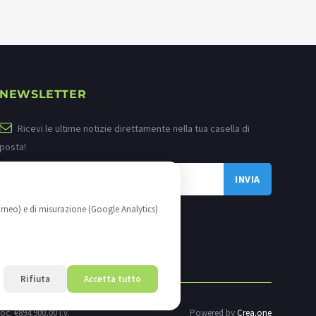
NEWSLETTER
Ricevi le ultime notizie direttamente nella tua casella di
posta!
imeo) e di misurazione (Google Analytics)
Rifiuta
Accetta tutto
oc. €894.900,00 i.v.
Powered by
Crea.one