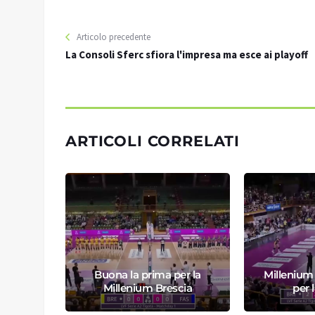
Articolo precedente
La Consoli Sferc sfiora l'impresa ma esce ai playoff
ARTICOLI CORRELATI
lenium
io del
Buona la prima per la
Millenium
o
Millenium Brescia
per 