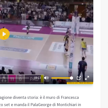
Play
01:22
00:13
MESSAGGIO PROMOZIONALE
Play
gione diventa storia: è il muro di Francesca
rzo set e manda il PalaGeorge di Montichiari in