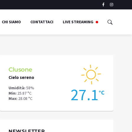
CHI SIAMO
CONTATTACI
LIVE STREAMING
Clusone
Schilpari
Cielo sereno
Cielo sereno
9
27.1
Umidità:
58%
Umidità:
56%
°C
°C
Min:
25.87 °C
Min:
22.26 °C
Max:
28.08 °C
Max:
23.88 °C
NEWSLETTER