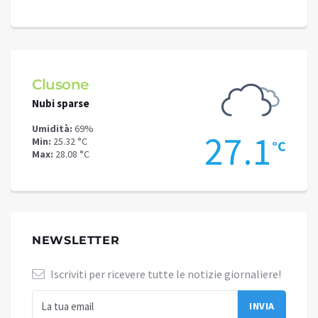
Clusone
Schi
Nubi sparse
Poche
Umidità:
69%
Umidit
.9
27.1
Min:
25.32 °C
Min:
22
°C
°C
Max:
28.08 °C
Max:
24
NEWSLETTER
Iscriviti per ricevere tutte le notizie giornaliere!