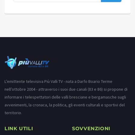
L’emittente televisiva Più Valli TV - nata a Darfo Boario Terme
nell’ottobre 2004 - attraverso i suoi due canali (83 e 86) si propone di
informare i telespettatori delle valli bresciane e bergamasche sugli
avvenimenti, la cronaca, la politica, gli eventi culturali e sportivi del
territorio.
LINK UTILI
SOVVENZIONI