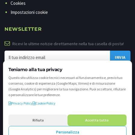
Cookies
Impostazioni cookie
NEWSLETTER
Ricevi le ultime notizie direttamente nella tua casella di posta!
Teniamo alla tua privacy
Questo sito utilizza cookie tecnici necessari al funzionamento e, previo tuo
consenso, cookie di esperienza (Google Maps, Vimeo) e di misurazione
(Google Analytics) per migliorare la tua navigazione. Puoi accettare, rifiutare
o personalizzare le tue preferenze.
Privacy Policy
Cookie Policy
©
2026 - Tutti i diritti riservati. VALLI.TV S.p.A. - Via Cavallera n. 12 - 25040
Darfo Boario Terme (Bs) P.IVA e C.F. 02539810982 - REA / CCIAA (Bs) n. 458309
Rifiuta
Accetta tutto
cap. soc. €894.900,00 i.v.
Personalizza