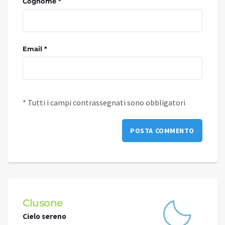
Cognome *
Email *
* Tutti i campi contrassegnati sono obbligatori
Clusone
Schi
Cielo sereno
Cielo 