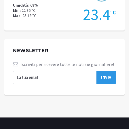
Umidità:
68%
Umidit
.1
23.4
Min:
22.86 °C
Min:
17
°C
°C
Max:
25.19 °C
Max:
20
NEWSLETTER
Iscriviti per ricevere tutte le notizie giornaliere!