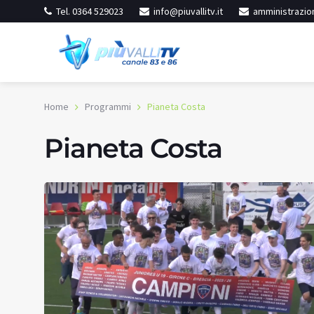
Tel. 0364 529023
info@piuvallitv.it
amministrazion
Home
Programmi
Pianeta Costa
Pianeta Costa