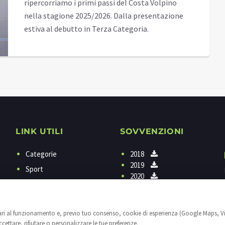
ripercorriamo i primi passi del Costa Volpino
nella stagione 2025/2026. Dalla presentazione
estiva al debutto in Terza Categoria.
LINK UTILI
SOVVENZIONI
Categorie
2018
2019
Sport
2020
Programmi
Contattaci
sari al funzionamento e, previo tuo consenso, cookie di esperienza (Google Maps, V
Privacy
ettare, rifiutare o personalizzare le tue preferenze.