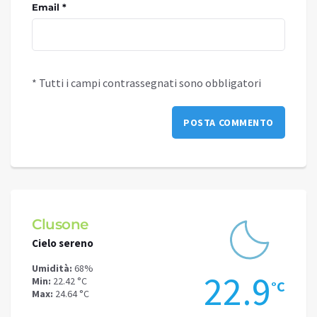
Email *
* Tutti i campi contrassegnati sono obbligatori
Clusone
Schi
Cielo sereno
Cielo 
Umidità:
68%
Umidit
.4
22.9
Min:
22.42 °C
Min:
17
°C
°C
Max:
24.64 °C
Max:
20